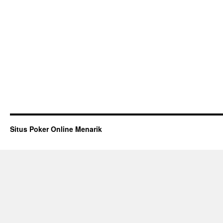
Situs Poker Online Menarik