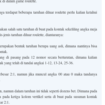
k di dalam game roulette.
uga terdapat beberapa taruhan diluar roulette perlu kalian ketahui
akan salah satu taruhan di buat pada kontak sekeliling angka meja
is-jenis taruhan diluar roulette, diantaranya:
rupakan bentuk taruhan berupa uang asli, dimana nantinya bisa
ntak.
ng di pasang pada 12 nomor secara berturutan, dimana kalian
k yang telah di tandai angkai 1-12, 13-24, 25-36.
sebesar 2:1, namun jika muncul angka 00 atau 0 maka tandanya
.
, namun dalam taruhan ini tidak seperti dozens bet. Dimana pada
ka pada ketiga kolom vertikel serta di buat pada susunan kontak
ar 2:1.