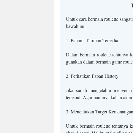
T
Untuk cara bermain roulette sangat
bawah ini:
1. Pahami Taruhan Tersedia
Dalam bermain roulette tentunya k
gunakan dalam bermain game roulette 
2. Perhatikan Papan History
Jika sudah mengetahui mengenai 
tersebut. Agar nantinya kalian aka
3. Menentukan Target Kemenanga
Untuk bermain roulette tentunya k
akan dicapai. Hal ini maksudkan agar