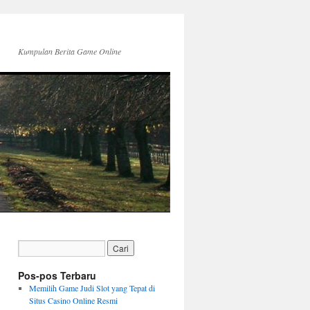
Kumpulan Berita Game Online
Pos-pos Terbaru
Memilih Game Judi Slot yang Tepat di
Situs Casino Online Resmi