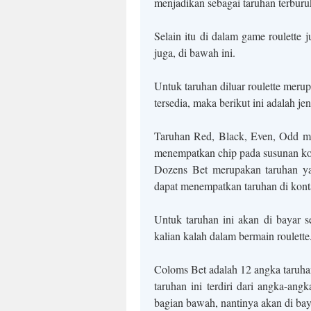
menjadikan sebagai taruhan terburu
Selain itu di dalam game roulette j
juga, di bawah ini.
Untuk taruhan diluar roulette merup
tersedia, maka berikut ini adalah jen
Taruhan Red, Black, Even, Odd me
menempatkan chip pada susunan ko
Dozens Bet merupakan taruhan ya
dapat menempatkan taruhan di konta
Untuk taruhan ini akan di bayar 
kalian kalah dalam bermain roulette
Coloms Bet adalah 12 angka taruhan
taruhan ini terdiri dari angka-ang
bagian bawah, nantinya akan di bay