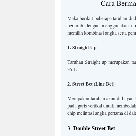
Cara Bermai
Maka berikut beberapa taruhan di d
bertaruh dengan menggunakan nom
memilih kombinasi angka serta pemb
1. Straight Up
Taruhan Straight up merupakan ta
35:1.
2. Street Bet (Line Bet)
Merupakan taruhan akan di bayar 1
pada garis vertikal untuk membedak
chip melintasi angka pertama di dal
Double Street Bet
3.