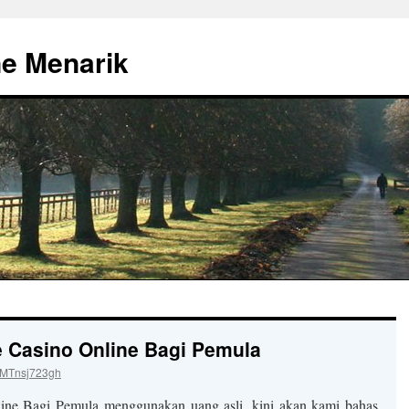
ne Menarik
e Casino Online Bagi Pemula
MTnsj723gh
ine Bagi Pemula menggunakan uang asli, kini akan kami bahas