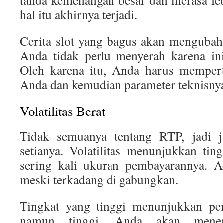
tanda kemenangan besar dan merasa le
hal itu akhirnya terjadi.
Cerita slot yang bagus akan mengubah 
Anda tidak perlu menyerah karena ini
Oleh karena itu, Anda harus mempert
Anda dan kemudian parameter teknisny
Volatilitas Berat
Tidak semuanya tentang RTP, jadi 
setianya. Volatilitas menunjukkan tin
sering kali ukuran pembayarannya. Ad
meski terkadang di gabungkan.
Tingkat yang tinggi menunjukkan pe
namun tinggi. Anda akan mene