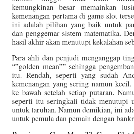
kemungkinan besar memainkan lusi
kemenangan pertama di game slot ters
ini adalah pilihan yang baik untuk p
dan penggemar sistem matematika. Den
hasil akhir akan menutupi kekalahan se
Para ahli dan penjudi menganggap tin
“”golden mean”” sehingga pengembang
itu. Rendah, seperti yang sudah A
kemenangan yang sering namun kecil. 
ke bawah setelah setiap putaran. Nam
seperti itu seringkali tidak menutupi
untuk taruhan. Namun demikian, ini ada
untuk pemula dan pemain dengan bankro