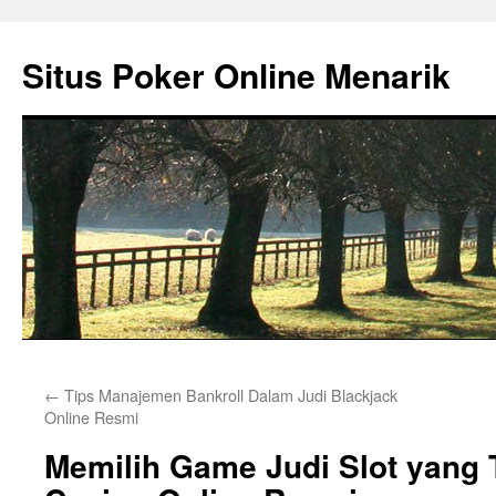
Langsung
ke
Situs Poker Online Menarik
isi
←
Tips Manajemen Bankroll Dalam Judi Blackjack
Online Resmi
Memilih Game Judi Slot yang T