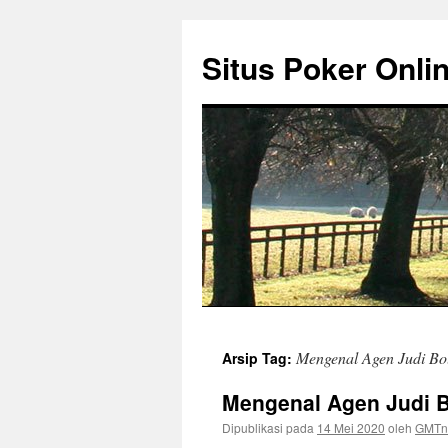
Langsung
ke
Situs Poker Onli
isi
Mengenal Agen Judi Bo
Arsip Tag:
Mengenal Agen Judi B
Dipublikasi pada
14 Mei 2020
oleh
GMTn