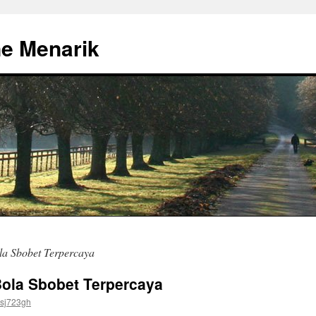
ne Menarik
la Sbobet Terpercaya
ola Sbobet Terpercaya
sj723gh