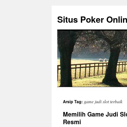
Langsung
ke
Situs Poker Onli
isi
game judi slot terbaik
Arsip Tag:
Memilih Game Judi Slo
Resmi