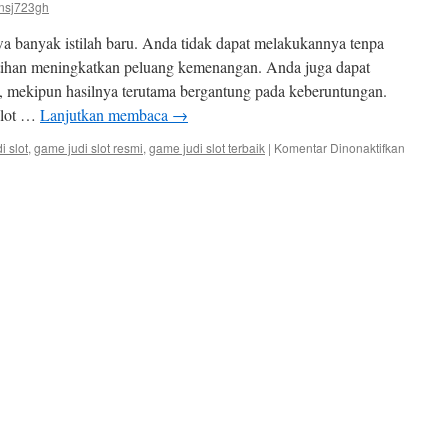
sj723gh
 banyak istilah baru. Anda tidak dapat melakukannya tenpa
atihan meningkatkan peluang kemenangan. Anda juga dapat
, mekipun hasilnya terutama bergantung pada keberuntungan.
slot …
Lanjutkan membaca
→
i slot
,
game judi slot resmi
,
game judi slot terbaik
|
Komentar Dinonaktifkan
pada
Memilih
Game
Judi
Slot
yang
Tepat
di
Situs
Casino
Online
Resmi