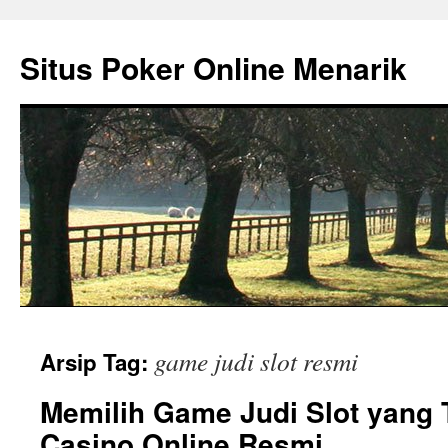
Langsung
ke
Situs Poker Online Menarik
isi
game judi slot resmi
Arsip Tag:
Memilih Game Judi Slot yang T
Casino Online Resmi