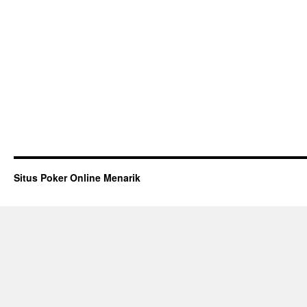
Online
Resmi
Situs Poker Online Menarik