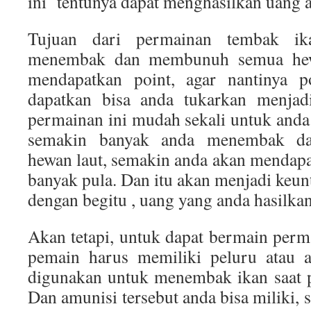
ini tentunya dapat menghasilkan uang a
Tujuan dari permainan tembak ik
menembak dan membunuh semua hew
mendapatkan point, agar nantinya p
dapatkan bisa anda tukarkan menjadi
permainan ini mudah sekali untuk anda
semakin banyak anda menembak 
hewan laut, semakin anda akan mendapa
banyak pula. Dan itu akan menjadi keun
dengan begitu , uang yang anda hasilka
Akan tetapi, untuk dapat bermain perma
pemain harus memiliki peluru atau a
digunakan untuk menembak ikan saat 
Dan amunisi tersebut anda bisa miliki,