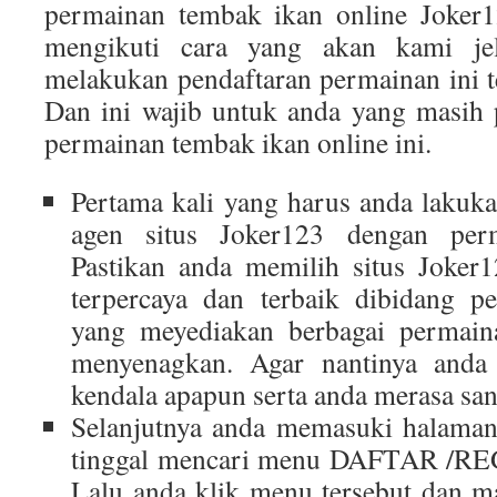
permainan tembak ikan online Joker1
mengikuti cara yang akan kami jel
melakukan pendaftaran permainan ini 
Dan ini wajib untuk anda yang masih
permainan tembak ikan online ini.
Pertama kali yang harus anda lakuk
agen situs Joker123 dengan per
Pastikan anda memilih situs Joker
terpercaya dan terbaik dibidang p
yang meyediakan berbagai permai
menyenagkan. Agar nantinya anda
kendala apapun serta anda merasa sa
Selanjutnya anda memasuki halaman
tinggal mencari menu DAFTAR /REG
Lalu anda klik menu tersebut dan 