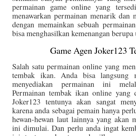
permainan game online yang tersedia
menawarkan permainan menarik dan 
dengan memainkan sebuah permainan
bisa menghasilkan kemenangan berupa u
Game Agen Joker123 Te
Salah satu permainan online yang men
tembak ikan. Anda bisa langsung 
menyediakan permainan ini melal
Permainan tembak ikan online yang d
Joker123 tentunya akan sangat men
karena anda sebagai pemain hanya per
hewan-hewan laut lainnya yang akan 
ini dimulai. Dan perlu anda ingat ke