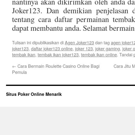
nantinya akan dikirimkan oleh anda dar
Joker123. Dan demikian penjelasan 
tentang cara daftar permainan temba
dapat membantu anda. Selamat bermain
Tulisan ini dipublikasikan di
Agen Joker123
dan tag
agen joker1
joker123
,
daftar joker123 online
,
joker 123
,
joker gaming
,
joker 
tembak ikan
,
tembak ikan joker123
,
tembak ikan online
. Tandai
←
Cara Bermain Roulette Casino Online Bagi
Cara Jitu 
Pemula
Situs Poker Online Menarik