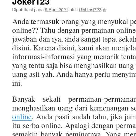
Joker123
Dipublikasi pada
9 April 2021
oleh
GMTnsj723gh
Anda termasuk orang yang menyukai p
online?? Tahu dengan permainan online 
jawaban dan iya, anda sangat tepat seka
disini. Karena disini, kami akan menj
informasi-informasi yang menarik tent
yang tentu saja bisa menghasilkan uang 
uang asli yah. Anda hanya perlu menyima
ini.
Banyak sekali permainan-permain
menghasilkan uang dari kemenangan 
online
. Anda pasti sudah tahu, jika ja
itu serba online. Apalagi dengan perm
semakin banyak peminatnya. Yang mem