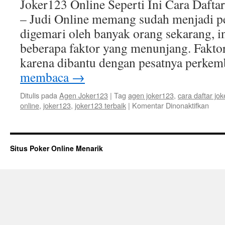
Joker123 Online Seperti Ini Cara Dafta
– Judi Online memang sudah menjadi p
digemari oleh banyak orang sekarang, in
beberapa faktor yang menunjang. Faktor
karena dibantu dengan pesatnya perk
membaca
→
Ditulis pada
Agen Joker123
|
Tag
agen joker123
,
cara daftar jo
online
,
joker123
,
joker123 terbaik
|
Komentar Dinonaktifkan
pada
Joke
Onli
Sepe
Ini
Situs Poker Online Menarik
Cara
Daft
Yan
Terbu
Simp