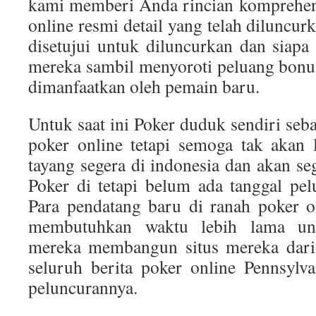
kami memberi Anda rincian komprehens
online resmi detail yang telah diluncur
disetujui untuk diluncurkan dan siapa
mereka sambil menyoroti peluang bonu
dimanfaatkan oleh pemain baru.
Untuk saat ini Poker duduk sendiri seb
poker online tetapi semoga tak akan
tayang segera di indonesia dan akan s
Poker di tetapi belum ada tanggal pel
Para pendatang baru di ranah poker o
membutuhkan waktu lebih lama unt
mereka membangun situs mereka dari 
seluruh berita poker online Pennsylv
peluncurannya.