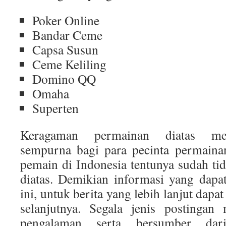
Poker Online
Bandar Ceme
Capsa Susun
Ceme Keliling
Domino QQ
Omaha
Superten
Keragaman permainan diatas me
sempurna bagi para pecinta permaina
pemain di Indonesia tentunya sudah ti
diatas. Demikian informasi yang dapa
ini, untuk berita yang lebih lanjut dapat
selanjutnya. Segala jenis postingan
pengalaman serta bersumber dar