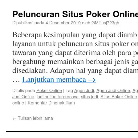
Domino
QQ
Peluncuran Situs Poker Onlin
Yang
Terpopuler
Dipublikasi pada
4 Desember 2019
oleh
GMTnsj723gh
Beberapa kesimpulan yang dapat diambi
layanan untuk peluncuran situs poker on
tawaran yang dapat diterima oleh para 
bergabung memainkan berbagai jenis ga
disediakan. Adapun hal yang dapat dia
…
Lanjutkan membaca
→
Ditulis pada
Poker Online
|
Tag
Agen Judi
,
Agen Judi Online
,
Ag
Judi Online
,
judi online terpercaya
,
situs judi
,
Situs Poker Online
online
|
Komentar Dinonaktifkan
pada
Peluncuran
Situs
←
Tulisan lebih lama
Poker
Online