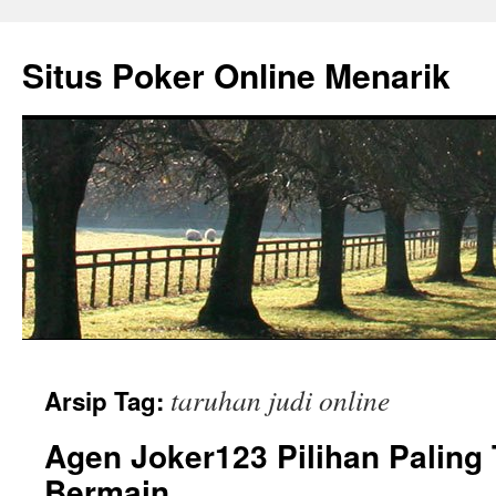
Langsung
ke
Situs Poker Online Menarik
isi
taruhan judi online
Arsip Tag:
Agen Joker123 Pilihan Paling
Bermain