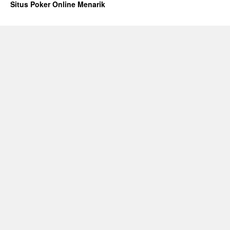
Situs Poker Online Menarik