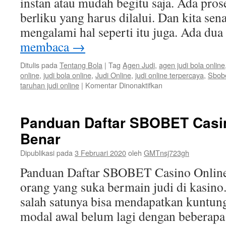
instan atau mudah begitu saja. Ada pro
berliku yang harus dilalui. Dan kita sen
mengalami hal seperti itu juga. Ada du
membaca
→
Ditulis pada
Tentang Bola
|
Tag
Agen Judi
,
agen judi bola online
online
,
judi bola online
,
Judi Online
,
judi online terpercaya
,
Sbob
taruhan judi online
|
Komentar Dinonaktifkan
pada
Kriteria
Agen
Bola
Panduan Daftar SBOBET Casi
Online
Benar
Dijamin
Menang
Dipublikasi pada
3 Februari 2020
oleh
GMTnsj723gh
Panduan Daftar SBOBET Casino Online
orang yang suka bermain judi di kasino.
salah satunya bisa mendapatkan kuntung
modal awal belum lagi dengan beberap