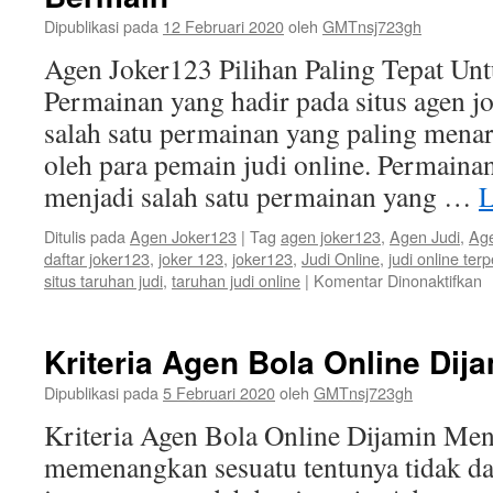
Dipublikasi pada
12 Februari 2020
oleh
GMTnsj723gh
Agen Joker123 Pilihan Paling Tepat Un
Permainan yang hadir pada situs agen 
salah satu permainan yang paling menar
oleh para pemain judi online. Permainan
menjadi salah satu permainan yang …
L
Ditulis pada
Agen Joker123
|
Tag
agen joker123
,
Agen Judi
,
Age
daftar joker123
,
joker 123
,
joker123
,
Judi Online
,
judi online ter
situs taruhan judi
,
taruhan judi online
|
Komentar Dinonaktifkan
p
A
J
P
Kriteria Agen Bola Online Di
P
T
Dipublikasi pada
5 Februari 2020
oleh
GMTnsj723gh
U
Kriteria Agen Bola Online Dijamin Men
B
memenangkan sesuatu tentunya tidak dap