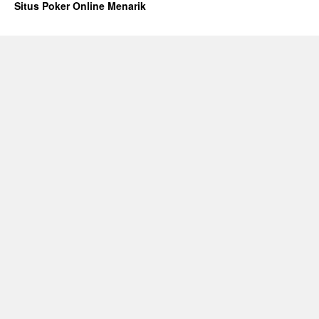
Situs Poker Online Menarik