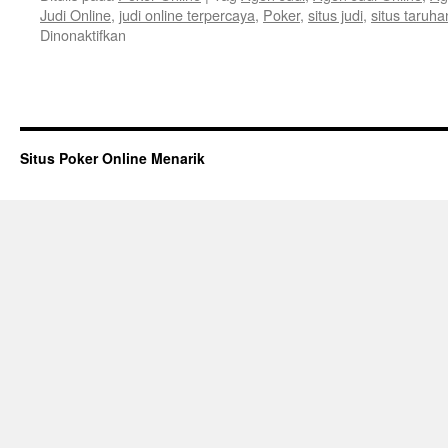
Judi Online
,
judi online terpercaya
,
Poker
,
situs judi
,
situs taruha
Dinonaktifkan
pada
Situs
Poker
Online
Tradisional
Situs Poker Online Menarik