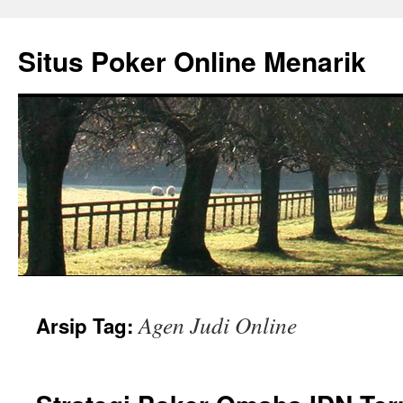
Langsung
ke
Situs Poker Online Menarik
isi
Agen Judi Online
Arsip Tag: