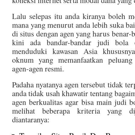
koneksi internet serta modal dana yang
Lalu selepas itu anda kiranya boleh 
mana yang menurut anda lebih suka baik
di situs dengan agen yang harus benar-
kini ada bandar-bandar judi bola 
menduduki kawasan Asia khususnya 
oknum yang memanfaatkan peluang 
agen-agen resmi.
Padaha nyatanya agen tersebut tidak ter
anda tidak usah khawatir tentang baga
agen berkualitas agar bisa main judi b
melihat beberapa kriteria yang di
diantaranya: