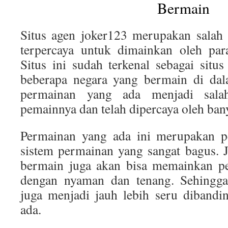
Bermain
Situs agen joker123 merupakan salah 
terpercaya untuk dimainkan oleh par
Situs ini sudah terkenal sebagai situ
beberapa negara yang bermain di dal
permainan yang ada menjadi sala
pemainnya dan telah dipercaya oleh ban
Permainan yang ada ini merupakan p
sistem permainan yang sangat bagus. 
bermain juga akan bisa memainkan pe
dengan nyaman dan tenang. Sehingg
juga menjadi jauh lebih seru diband
ada.