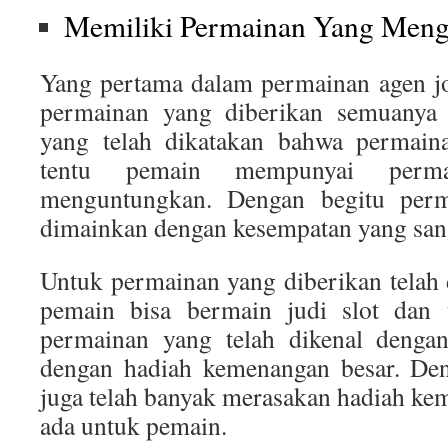
Memiliki Permainan Yang Men
Yang pertama dalam permainan agen j
permainan yang diberikan semuanya s
yang telah dikatakan bahwa permaina
tentu pemain mempunyai perma
menguntungkan. Dengan begitu perm
dimainkan dengan kesempatan yang san
Untuk permainan yang diberikan telah d
pemain bisa bermain judi slot dan
permainan yang telah dikenal dengan
dengan hadiah kemenangan besar. De
juga telah banyak merasakan hadiah ke
ada untuk pemain.