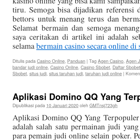
kasino online yang bisa kami sampaikan
tiru. Semoga bisa dijadikan referens
bettors untuk menang terus dan berm
Selamat bermain dan semoga menang
saya ceritakan di artikel ini adalah 
selama
bermain casino secara online di 
Ditulis pada
Casino Online
,
Panduan
|
Tag
Agen Casino
,
Agen J
bandar judi online
,
Casino Online
,
Casino Sbobet
,
Daftar Sbobe
Sbobet
,
situs judi
,
situs taruhan judi
,
taruhan judi online
|
Koment
Aplikasi Domino QQ Yang Ter
Dipublikasi pada
10 Januari 2020
oleh
GMTnsj723gh
Aplikasi Domino QQ Yang Terpopuler
adalah salah satu permainan judi yang
para pemain judi online selain poker. 