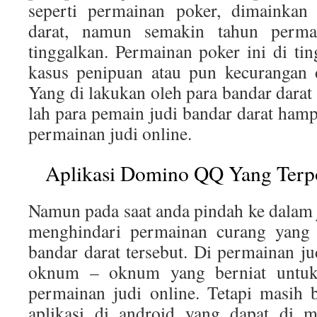
seperti permainan poker, dimainkan
darat, namun semakin tahun perma
tinggalkan. Permainan poker ini di ti
kasus penipuan atau pun kecurangan 
Yang di lakukan oleh para bandar darat t
lah para pemain judi bandar darat ham
permainan judi online.
Aplikasi Domino QQ Yang Terpo
Namun pada saat anda pindah ke dalam 
menghindari permainan curang yang 
bandar darat tersebut. Di permainan ju
oknum – oknum yang berniat untu
permainan judi online. Tetapi masih 
aplikasi di android yang dapat di 