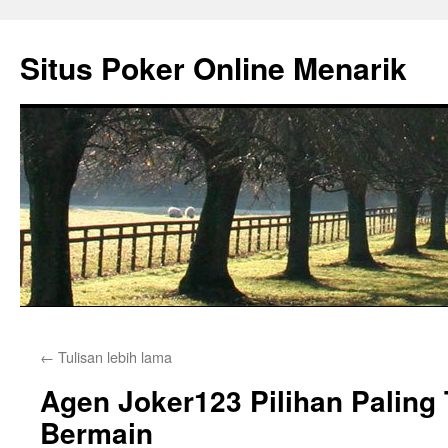
Langsung
ke
Situs Poker Online Menarik
isi
←
Tulisan lebih lama
Agen Joker123 Pilihan Paling
Bermain