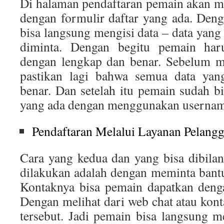
Di halaman pendaftaran pemain akan mel
dengan formulir daftar yang ada. Den
bisa langsung mengisi data – data yang
diminta. Dengan begitu pemain har
dengan lengkap dan benar. Sebelum m
pastikan lagi bahwa semua data yan
benar. Dan setelah itu pemain sudah 
yang ada dengan menggunakan usernam
Pendaftaran Melalui Layanan Pelang
Cara yang kedua dan yang bisa dibila
dilakukan adalah dengan meminta bant
Kontaknya bisa pemain dapatkan deng
Dengan melihat dari web chat atau konta
tersebut. Jadi pemain bisa langsung 