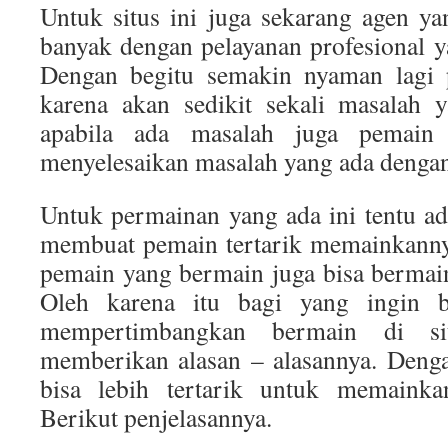
Untuk situs ini juga sekarang agen y
banyak dengan pelayanan profesional y
Dengan begitu semakin nyaman lagi
karena akan sedikit sekali masalah 
apabila ada masalah juga pemain
menyelesaikan masalah yang ada dengan
Untuk permainan yang ada ini tentu ad
membuat pemain tertarik memainkanny
pemain yang bermain juga bisa bermai
Oleh karena itu bagi yang ingin 
mempertimbangkan bermain di si
memberikan alasan – alasannya. Denga
bisa lebih tertarik untuk memainka
Berikut penjelasannya.