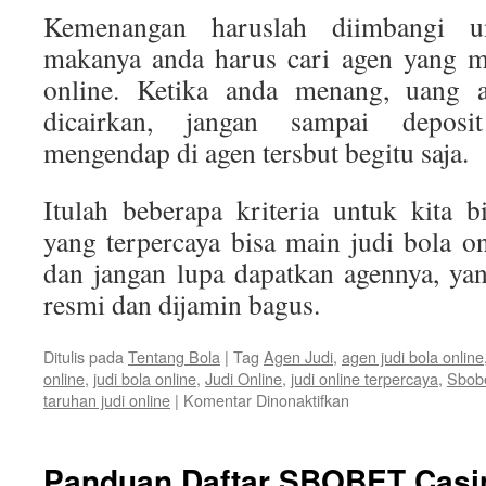
Kemenangan haruslah diimbangi un
makanya anda harus cari agen yang m
online. Ketika anda menang, uang 
dicairkan, jangan sampai depos
mengendap di agen tersbut begitu saja.
Itulah beberapa kriteria untuk kita 
yang terpercaya bisa main judi bola o
dan jangan lupa dapatkan agennya, yang
resmi dan dijamin bagus.
Ditulis pada
Tentang Bola
|
Tag
Agen Judi
,
agen judi bola online
online
,
judi bola online
,
Judi Online
,
judi online terpercaya
,
Sbob
taruhan judi online
|
Komentar Dinonaktifkan
pada
Kriteria
Agen
Bola
Panduan Daftar SBOBET Casi