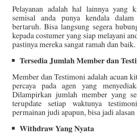
Pelayanan adalah hal lainnya yang ki
semisal anda punya kendala dala
bertaruh. Bisa langsung segera hubun
kepada costumer yang siap melayani an
pastinya mereka sangat ramah dan baik.
Tersedia Jumlah Member dan Test
Member dan Testimoni adalah acuan kita
percaya pada agen yang menyediaka
Dilampirkan jumlah member yang sed
terupdate setiap waktunya testimo
permainan judi apapun, bisa jadi alasan 
Withdraw Yang Nyata