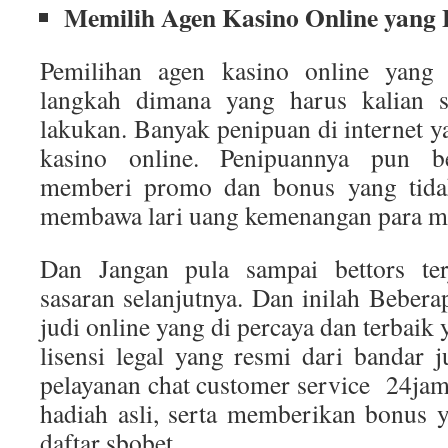
Memilih Agen Kasino Online yang 
Pemilihan agen kasino online yang 
langkah dimana yang harus kalian s
lakukan. Banyak penipuan di internet
kasino online. Penipuannya pun b
memberi promo dan bonus yang tida
membawa lari uang kemenangan para 
Dan Jangan pula sampai bettors terj
sasaran selanjutnya. Dan inilah Bebera
judi online yang di percaya dan terbaik
lisensi legal yang resmi dari bandar 
pelayanan chat customer service 24ja
hadiah asli, serta memberikan bonus ya
daftar sbobet.