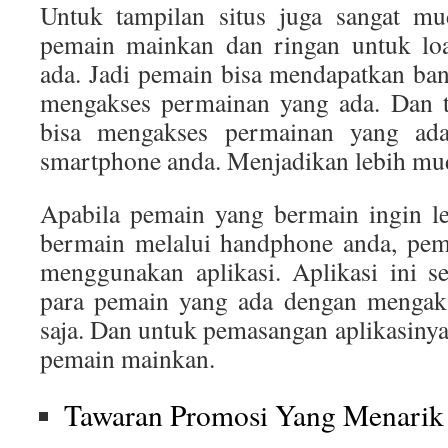
Untuk tampilan situs juga sangat mu
pemain mainkan dan ringan untuk lo
ada. Jadi pemain bisa mendapatkan b
mengakses permainan yang ada. Dan t
bisa mengakses permainan yang ada
smartphone anda. Menjadikan lebih mud
Apabila pemain yang bermain ingin l
bermain melalui handphone anda, pem
menggunakan aplikasi. Aplikasi ini
para pemain yang ada dengan mengaks
saja. Dan untuk pemasangan aplikasinya
pemain mainkan.
Tawaran Promosi Yang Menarik