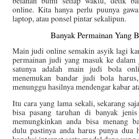
belahan bumi setiap waktu, detik ba
online. Kita hanya perlu puunya gawai,
laptop, atau ponsel pintar sekalipun.
Banyak Permainan Yang Bi
Main judi online semakin asyik lagi ka
permainan judi yang masuk ke dalam j
satunya adalah main judi bola onl
menemukan bandar judi bola harus,
menunggu hasilnya mendengar kabar ata
Itu cara yang lama sekali, sekarang sa
bisa pasang taruhan di banyak jenis
memungkinkan anda bisa menang b
dulu pastinya anda harus punya dua h