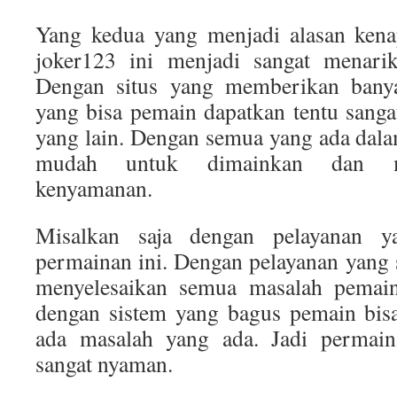
Yang kedua yang menjadi alasan kena
joker123 ini menjadi sangat menari
Dengan situs yang memberikan bany
yang bisa pemain dapatkan tentu sanga
yang lain. Dengan semua yang ada dalam
mudah untuk dimainkan dan m
kenyamanan.
Misalkan saja dengan pelayanan y
permainan ini. Dengan pelayanan yang s
menyelesaikan semua masalah pemai
dengan sistem yang bagus pemain bis
ada masalah yang ada. Jadi permai
sangat nyaman.